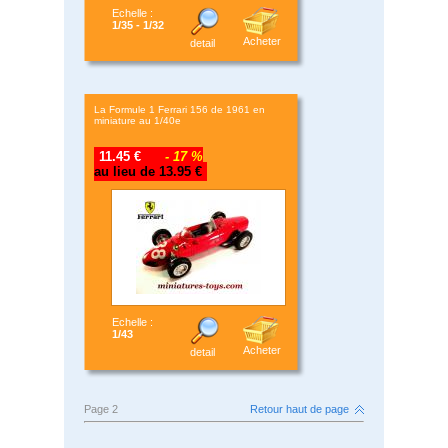
Echelle :
1/35 - 1/32
Acheter
detail
La Formule 1 Ferrari 156 de 1961 en
miniature au 1/40e
11.45 €
- 17 %
au lieu de 13.95 €
Echelle :
1/43
Acheter
detail
Page 2
Retour haut de page