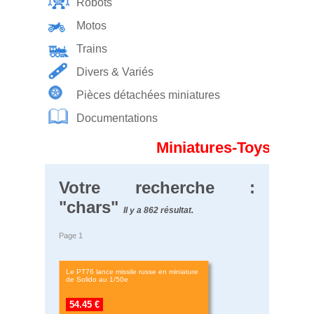
Robots
Motos
Trains
Divers & Variés
Pièces détachées miniatures
Documentations
Miniatures-Toys est e
Votre recherche :
"chars"
Il y a 862 résultat.
Page 1
Le PT76 lance missile russe en miniature
de Solido au 1/50e
54.45 €