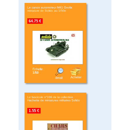
Le canon automoteur M41 Govila
miniature de Solido au 1/50e
64.75 €
Echelle :
1/50
Acheter
detail
Le fascicule n°106 de la collection
Hachette de miniatures militaires Solido
1.55 €