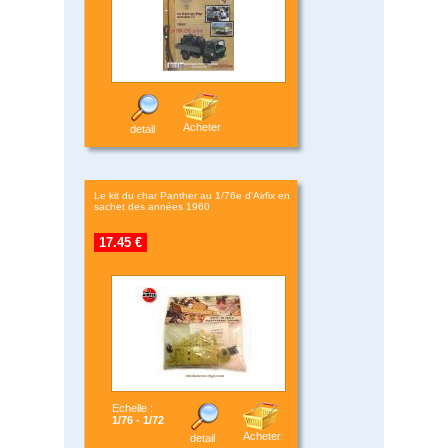
Acheter
detail
Le kit du char Panther au 1/76e d'Airfix en
sachet des années 1960
17.45 €
Echelle :
1/76 - 1/72
Acheter
detail