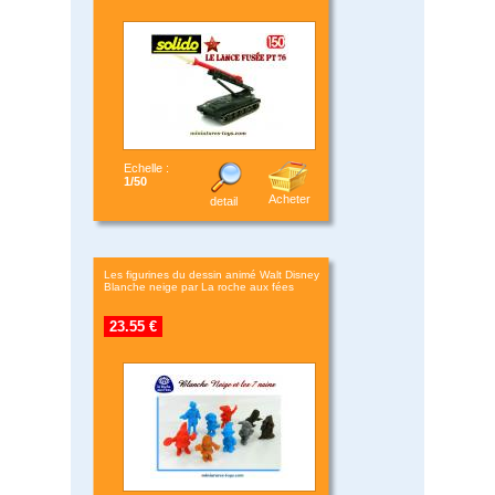
Echelle :
1/50
Acheter
detail
Les figurines du dessin animé Walt Disney
Blanche neige par La roche aux fées
23.55 €