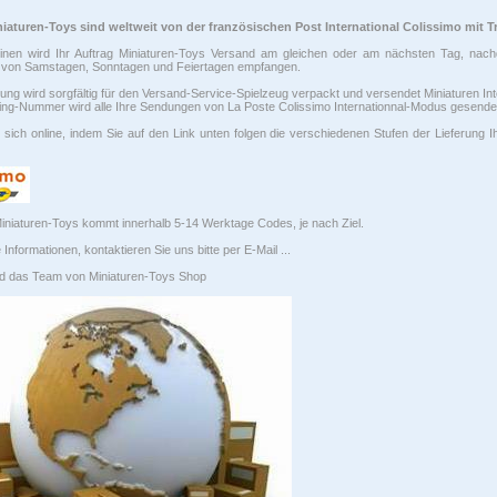
iaturen-Toys sind weltweit von der französischen Post International Colissimo mit 
inen wird Ihr Auftrag Miniaturen-Toys Versand am gleichen oder am nächsten Tag, nac
von Samstagen, Sonntagen und Feiertagen empfangen.
lung wird sorgfältig für den Versand-Service-Spielzeug verpackt und versendet Miniaturen Inter
ing-Nummer wird alle Ihre Sendungen von La Poste Colissimo Internationnal-Modus gesende
 sich online, indem Sie auf den Link unten folgen die verschiedenen Stufen der Lieferung I
Miniaturen-Toys kommt innerhalb 5-14 Werktage Codes, je nach Ziel.
 Informationen, kontaktieren Sie uns bitte per E-Mail ...
d das Team von Miniaturen-Toys Shop