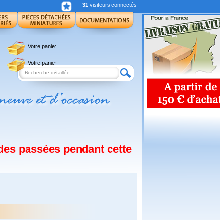
31
visiteurs connectés
Votre panier
Votre panier
des passées pendant cette