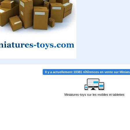
Il y a actuellement 10381 références en vente sur Minia
Miniatures-toys sur les mobiles et tablettes