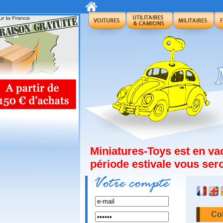
Miniatures-Toys est en v
période estivale vous sero
Col