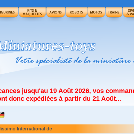
acances jusqu'au 19 Août 2026, vos comman
nt donc expédiées à partir du 21 Août...
issimo International de