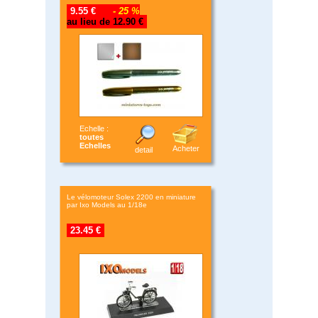
9.55 €
- 25 %
au lieu de 12.90 €
Echelle :
toutes
Echelles
Acheter
detail
Le vélomoteur Solex 2200 en miniature
par Ixo Models au 1/18e
23.45 €