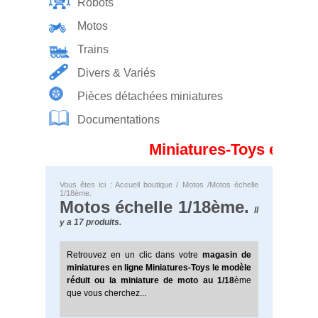
Robots
Motos
Trains
Divers & Variés
Pièces détachées miniatures
Documentations
Miniatures-Toys est en 
Vous êtes ici :
Accueil boutique
/
Motos
/Motos échelle
1/18ème.
Motos échelle 1/18ème.
Il
y a 17 produits.
Retrouvez en un clic
dans votre
magasin de
miniatures en ligne Miniatures-Toys le modèle
réduit ou la miniature de moto au 1/18
ème
que vous cherchez...