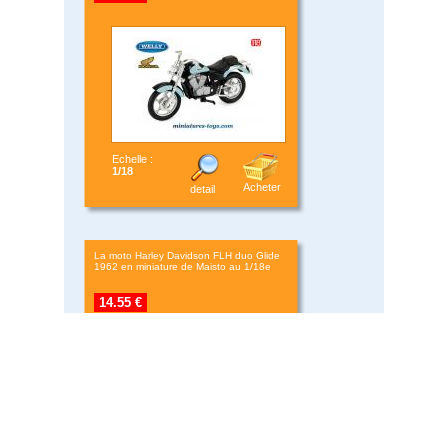
Echelle :
1/18
Acheter
detail
La moto Harley Davidson FLH duo Glide
1962 en miniature de Maisto au 1/18e
14.55 €