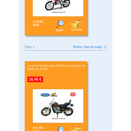
Echelle :
1/18
Acheter
detail
Page 2
Retour haut de page
La moto Honda Steed 600 en miniature de
Welly au 1/18e
16.45 €
Echelle :