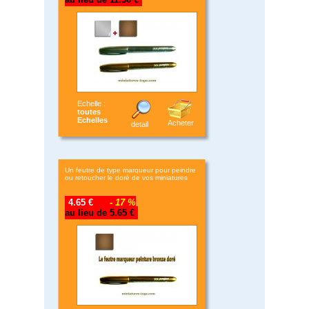
Echelle :
toutes
Echelles
Acheter
detail
Un feutre de type marqueur pour peindre
ou retoucher le doré de vos miniatures
4.65 €
- 17 %
au lieu de 5.65 €