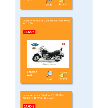
1/18
Acheter
detail
La moto Honda F6C en miniature de Welly
au 1/18e
14.65 €
Echelle :
1/18
Acheter
detail
La moto Honda Shadow VT 1100C en
miniature de Welly au 1/18e
14.65 €