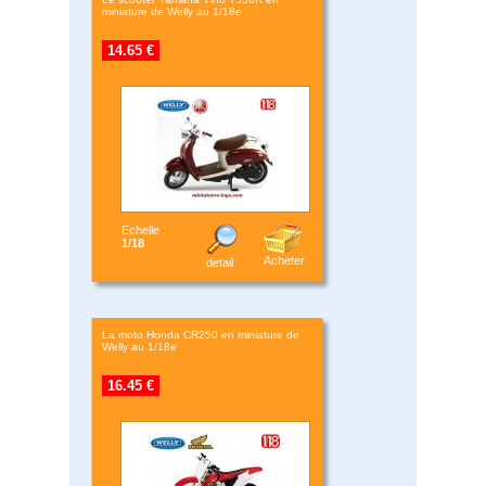
miniature de Welly au 1/18e
14.65 €
Echelle :
1/18
Acheter
detail
La moto Honda CR250 en miniature de
Welly au 1/18e
16.45 €