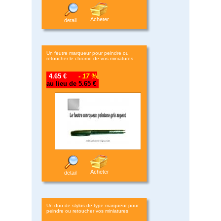
Acheter
detail
Un feutre marqueur pour peindre ou
retoucher le chrome de vos miniatures
4.65 €
- 17 %
au lieu de 5.65 €
Acheter
detail
Un duo de stylos de type marqueur pour
peindre ou retoucher vos miniatures