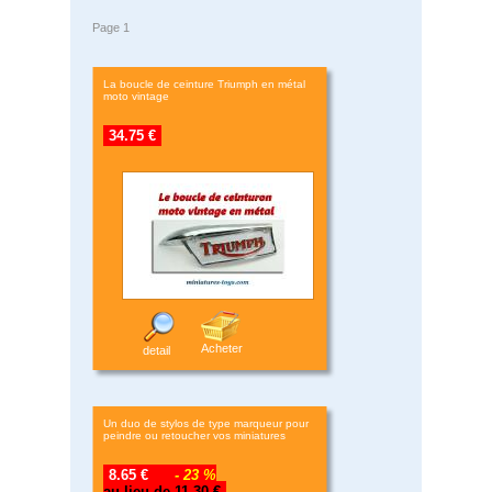
Page 1
La boucle de ceinture Triumph en métal
moto vintage
34.75 €
Acheter
detail
Un duo de stylos de type marqueur pour
peindre ou retoucher vos miniatures
8.65 €
- 23 %
au lieu de 11.30 €