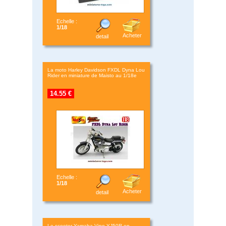
Echelle :
1/18
Acheter
detail
La moto Harley Davidson FXDL Dyna Lou
Rider en miniature de Maisto au 1/18e
14.55 €
Echelle :
1/18
Acheter
detail
Le scooter Yamaha Vino YJ50R en