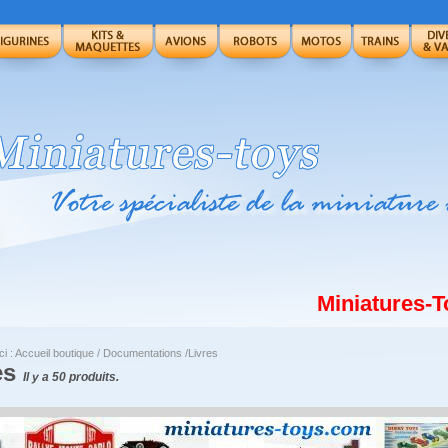
Miniatures-Toys 
ci :
Accueil boutique
/
Documentations
/Livres
es
Il y a 50 produits.