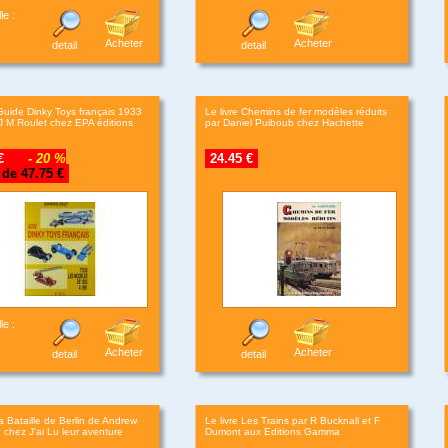
le :
Acheter
Acheter
detail
detail
Guide Dinky Toys français 1933
Le livre Chemins de fer modèles réduits
 M Roulet chez EPA éditions
par Daniel Puiboub chez Hachette
5 €
- 20 %
24.45 €
 de 47.75 €
le :
Acheter
Acheter
detail
detail
La Bataille de Berlin de Andrew
Le livre Les Trains par R Bucknall et F
u chez J'ai Lu leur aventure
Dumont aux Editions Gamma