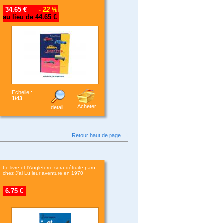
34.65 €
- 22 %
au lieu de 44.65 €
Echelle :
1/43
Acheter
detail
Retour haut de page
Le livre et l'Angleterre sera détruite paru
chez J'ai Lu leur aventure en 1970
6.75 €