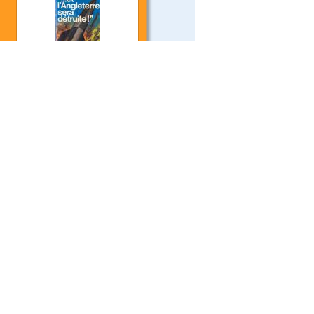
Acheter
detail
Le livre Les fabuleuses Ferrari de Serge
Bellu paru chez France Loisirs Editeur
11.55 €
Acheter
detail