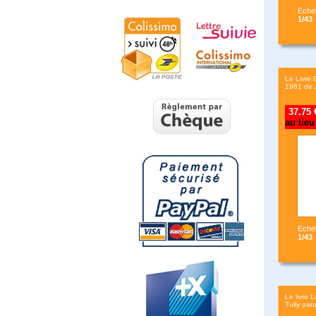
Echel
1/43
Le Livre 
1981 de J
37.7
au lieu
Echel
1/43
Le livre 
Tully par