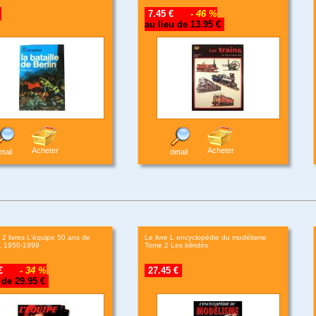
7.45 €
- 46 %
au lieu de 13.95 €
Acheter
Acheter
tail
detail
t 2 livres L'équipe 50 ans de
Le livre L encyclopédie du modélisme
1 1950-1999
Tome 2 Les blindés
5 €
- 34 %
27.45 €
 de 29.95 €