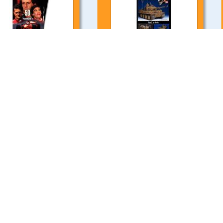
Acheter
Acheter
tail
detail
Archives des métiers les pompiers
Le livre Les fabuleuses Tractions de
ons Michèle Trinckel en 1995
Fabien Sabates paru chez France Loisirs
Editeur
€
16.65 €
Acheter
Acheter
tail
detail