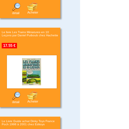
Acheter
detail
Le livre Les Trains Miniatures en 10
Leçons par Daniel Puiboub chez Hachette
17.55 €
Acheter
detail
Le Livre Guide achat Dinky Toys France
Poch 1998 à 2001 chez Editoys