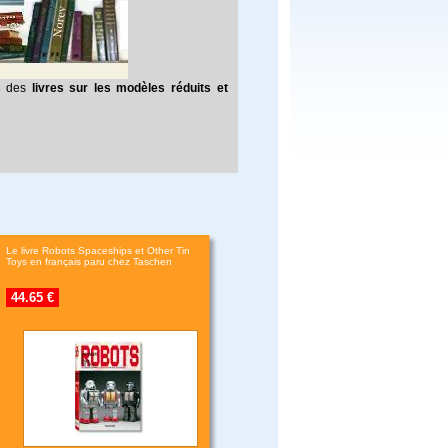
s
des
livres sur les modèles réduits et
Le livre Robots Spaceships et Other Tin
Toys en français paru chez Taschen
44.65 €