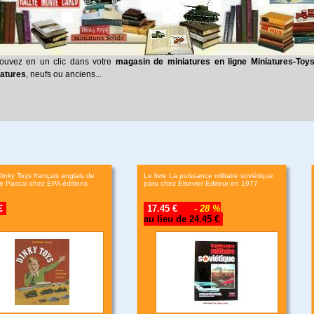
ouvez en un clic dans votre
magasin de miniatures en ligne Miniatures-Toy
atures
, neufs ou anciens...
Dinky Toys français anglais de
Le livre La puissance militaire soviétique
e Pascal chez EPA éditions
paru chez Elsevier Editeur en 1977
€
17.45 €
- 28 %
au lieu de 24.45 €