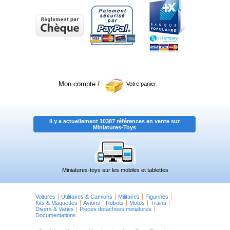
Mon compte
/
Votre panier
Il y a actuellement 10387 références en vente sur
Miniatures-Toys
Miniatures-toys sur les mobiles et tablettes
Voitures
Utilitaires & Camions
Militaires
Figurines
Kits & Maquettes
Avions
Robots
Motos
Trains
Divers & Variés
Pièces détachées miniatures
Documentations