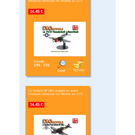
miniature métal par Ixo Models au 1/72
34.45 €
Echelle :
1/76 - 1/72
Acheter
detail
Le Defiant NF Mk2 anglais en avion
miniature métal par Ixo Models au 1/72
34.45 €