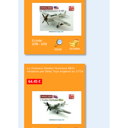
Echelle :
1/76 - 1/72
Acheter
detail
Le chasseur Hawker Hurricane Mk2c
miniature par Dinky Toys england au 1/72e
64.45 €