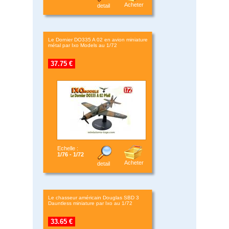
Acheter
detail
Le Dornier DO335 A 02 en avion miniature
métal par Ixo Models au 1/72
37.75 €
Echelle :
1/76 - 1/72
Acheter
detail
Le chasseur américain Douglas SBD 3
Dauntless miniature par Ixo au 1/72
33.65 €