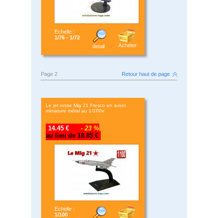
Echelle :
1/76 - 1/72
Acheter
detail
Page 2
Retour haut de page
Le jet russe Mig 21 Fresco en avion
miniature métal au 1/100e
14.45 €
- 23 %
au lieu de 18.85 €
Echelle :
1/100