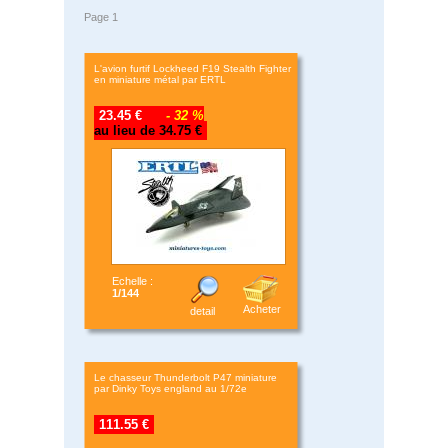
Page 1
L'avion furtif Lockheed F19 Stealth Fighter
en miniature métal par ERTL
23.45 €
- 32 %
au lieu de 34.75 €
Echelle :
1/144
Acheter
detail
Le chasseur Thunderbolt P47 miniature
par Dinky Toys england au 1/72e
111.55 €