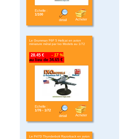
Echelle :
1/100
Acheter
detail
Le Grumman F6F 5 Hellcat en avion
miniature métal par Ixo Models au 1/72
28.45 €
- 17 %
au lieu de 34.65 €
Echelle :
1/76 - 1/72
Acheter
detail
Le P47D Thunderbolt Razorback en avion