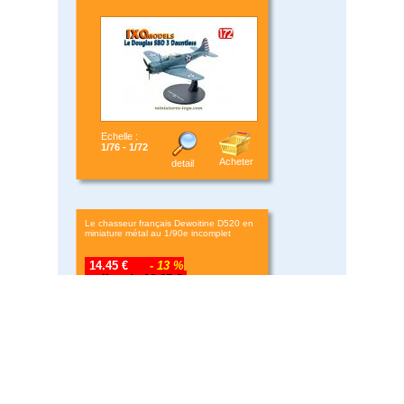
Echelle :
1/76 - 1/72
Acheter
detail
Le chasseur français Dewoitine D520 en
miniature métal au 1/90e incomplet
14.45 €
- 13 %
au lieu de 16.65 €