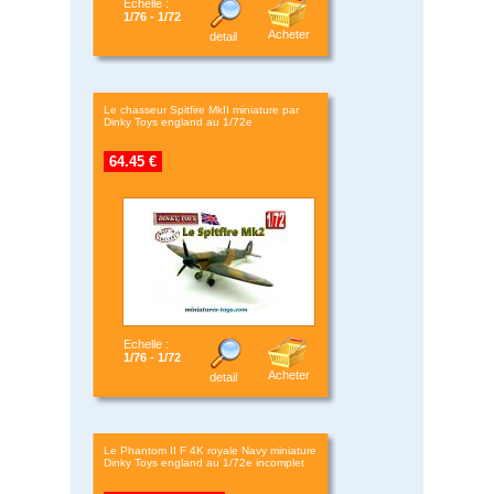
Echelle :
1/76 - 1/72
Acheter
detail
Le chasseur Spitfire MkII miniature par
Dinky Toys england au 1/72e
64.45 €
Echelle :
1/76 - 1/72
Acheter
detail
Le Phantom II F 4K royale Navy miniature
Dinky Toys england au 1/72e incomplet