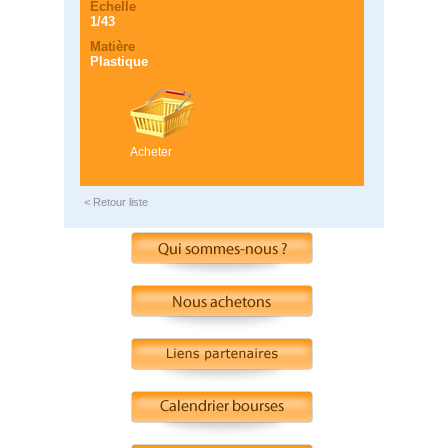
Echelle
1/43
Matière
Plastique
Acheter
< Retour liste