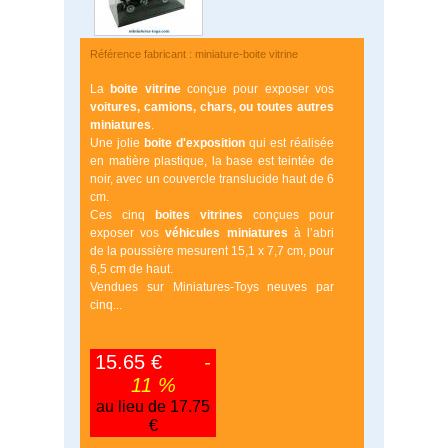
Référence fabricant : miniature-boite vitrine
La
boite vitrine
conçue pour exposer vos
voitures, camions, chars, ou toutes autres
miniatures
.
Une jolie
boite d'exposition
qui est réalisée
en matière plastique, la base est teintée de
noir, avec un couvercle translucide haut de 6
cm.
Ces cinq
boites vitrines
conçues pour
exposer vos
véhicules miniatures
à l’abri
de la poussière mesurent 15,1 x 7,7 cm, pour
6,5 cm de haut.
Vendues sur Miniatures-Toys neuves par
cinq...
15.65 €
-
11 %
au lieu de 17.75
€