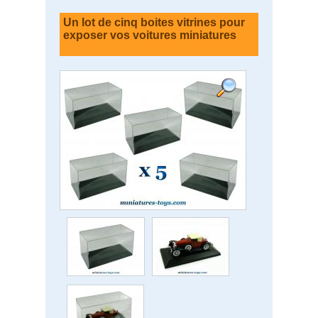
Un lot de cinq boites vitrines pour
exposer vos voitures miniatures