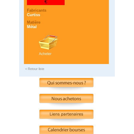
€
Fabricants
Curtiss
Matière
Métal
Acheter
< Retour liste