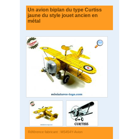
Un avion biplan du type Curtiss
jaune du style jouet ancien en
métal
Référence fabricant : MS454Y-Avion