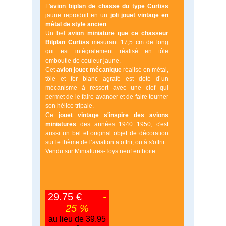
L'
avion biplan de chasse du type Curtiss
jaune reproduit en un
joli jouet vintage en
métal de style ancien
.
Un bel
avion miniature que ce chasseur
Bilplan Curtiss
mesurant 17,5 cm de long
qui est intégralement réalisé en tôle
emboutie de couleur jaune.
Cet
avion jouet mécanique
réalisé en métal,
tôle et fer blanc agrafé est doté d´un
mécanisme à ressort avec une clef qui
permet de le faire avancer et de faire tourner
son hélice tripale.
Ce
jouet vintage s'inspire des avions
miniatures
des années 1940 1950, c'est
aussi un bel et original objet de décoration
sur le thème de l’aviation a offrir, ou à s'offrir.
Vendu sur Miniatures-Toys neuf en boite...
29.75 €
-
25 %
au lieu de 39.95