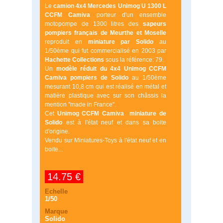
Le
camion 4x4 Mercedes Unimog U 1300 L
CCFM Camiva
porteur d'un ensemble
motopompe de 1300 litres des
sapeurs
pompiers français de Meurthe et Moselle
reproduit en
miniature par Solido
au
1/50ème qui fut commercialisé en 2003 par
Hachette Collections
sous la référence: 79.
Un
modèle réduit du 4x4 Unimog CCFM
Camiva pompiers de Solido
au 1/50ème
mesurant 10,8 cm qui est réalisé en métal et
matière plastique avec sur son châssis la
mention "made in France".
Cet
Unimog CCFM Camiva miniature de
Solido
est à l'état neuf et dans sa boite
d'origine.
Vendu sur Miniatures-Toys à l'état neuf et en
boite...
14.75 €
Echelle
1/50
Marque
Solido