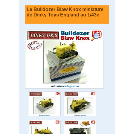
Le Bulldozer Blaw Knox miniature
de Dinky Toys England au 1/43e