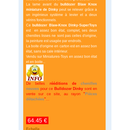
La lame avant du
bulldozer Blaw Knox
miniature de Dinky
peut se relever grâce a
un ingénieux système à levier et a deux
vérins fonctionnels.
Ce
bulldozer Blaw-Knox Dinky-SuperToys
est en assez bon état, complet, ses deux
chenilles lisses ne sont pas celles d'origine,
la peinture est usagée par endroits.
La boite d'origine en carton est en assez bon
état, sans sa cale intérieur.
Vendu sur Miniatures-Toys en assez bon état
et en boite...
De belles
rééditions de
chenilles
neuves
pour ce
Bulldozer Dinky
sont en
vente sur ce site, au rayon
"
Pièces
détachées
"
...
64.45 €
Echelle