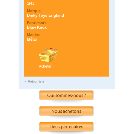
1/43
Marque
Dinky Toys England
Fabricants
Blaw Knox
Matière
Métal
Acheter
< Retour liste