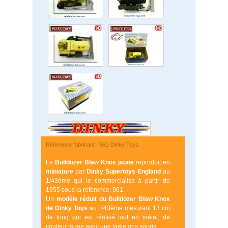
Référence fabricant : 961-Dinky Toys
Le
Bulldozer Blaw Knox jaune
reproduit en
miniature
par
Dinky Supertoys
England
au
1/43ème qui le commercialisa à partir de
1955 sous la référence: 961.
Un
modèle réduit du Bulldozer Blaw Knox
de Dinky Toys
au 1/43ème mesurant 13 cm
de long qui est réalisé tout en métal, de
couleur jaune avec une lame gris souris.