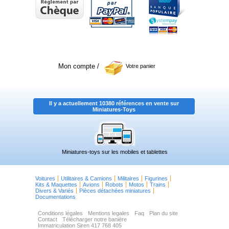
Mon compte
/
Votre panier
Il y a actuellement 10380 références en vente sur
Miniatures-Toys
Miniatures-toys sur les mobiles et tablettes
Voitures
Utilitaires & Camions
Militaires
Figurines
Kits & Maquettes
Avions
Robots
Motos
Trains
Divers & Variés
Pièces détachées miniatures
Documentations
Conditions légales
Mentions legales
Faq
Plan du site
Contact
Télécharger notre banière
Immatriculation Siren 417 768 405