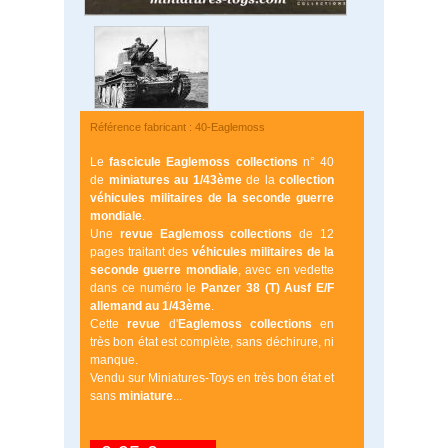
Référence fabricant : 40-Eaglemoss
Le
fascicule
Eaglemoss
collections
n° 40
de
miniatures au 1/43ème
de la
collection
véhicules militaires de la seconde guerre
mondiale
.
Une
revue
Eaglemoss
collections
de 12
pages traitant des
véhicules militaires
de la
seconde guerre mondiale
, avec en vedette
dans ce numéro le
Panzer 38 (T) Ausf E/F
allemand au 1/43ème
.
Cette
revue
d'
Eaglemoss
collections
en
très bon état est complète, sans déchirure, ni
manque.
Vendu sur Miniatures-Toys en très bon état et
sans
miniature
...