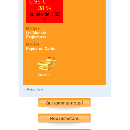
0.95 €
-
38 %
au lieu de 1.55
€
Marque
Ixo Models
Eaglemoss
Matière
Papier ou Carton
Acheter
< Retour liste