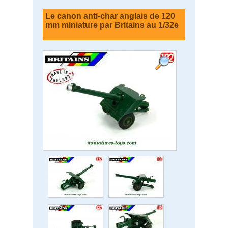
Le canon anti-char anglais de 120
mm miniature par Britains au 1/32e