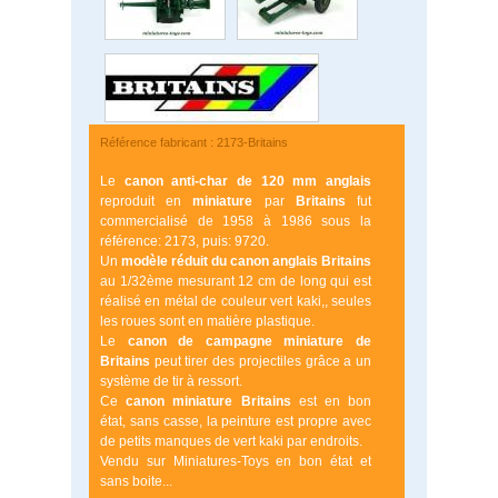
Référence fabricant : 2173-Britains
Le
canon anti-char de 120 mm anglais
reproduit en
miniature
par
Britains
fut
commercialisé de 1958 à 1986 sous la
référence: 2173, puis: 9720.
Un
modèle réduit du canon anglais Britains
au 1/32ème mesurant 12 cm de long qui est
réalisé en métal de couleur vert kaki,, seules
les roues sont en matière plastique.
Le
canon de campagne miniature de
Britains
peut tirer des projectiles grâce a un
système de tir à ressort.
Ce
canon miniature Britains
est en bon
état, sans casse, la peinture est propre avec
de petits manques de vert kaki par endroits.
Vendu sur Miniatures-Toys en bon état et
sans boite...