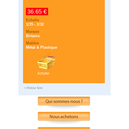
36.65 €
Echelle
1/35 - 1/32
Marque
Britains
Matière
Métal & Plastique
Acheter
< Retour liste