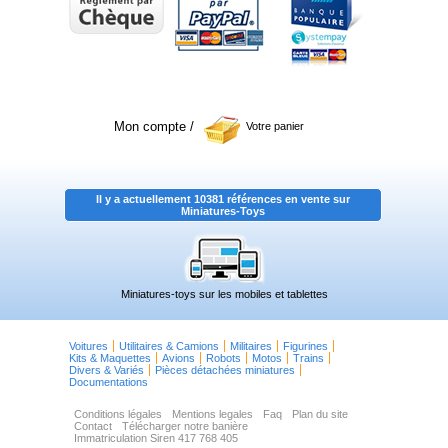
Mon compte
/
Votre panier
Il y a actuellement 10381 références en vente sur
Miniatures-Toys
Miniatures-toys sur les mobiles et tablettes
Voitures
Utilitaires & Camions
Militaires
Figurines
Kits & Maquettes
Avions
Robots
Motos
Trains
Divers & Variés
Pièces détachées miniatures
Documentations
Conditions légales
Mentions legales
Faq
Plan du site
Contact
Télécharger notre banière
Immatriculation Siren 417 768 405