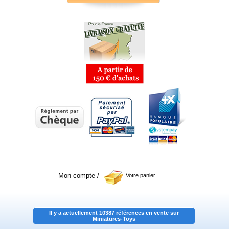
Mon compte
/
Votre panier
Il y a actuellement 10387 références en vente sur
Miniatures-Toys