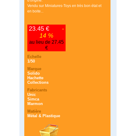
d'origine.
Vendu sur Miniatures-Toys en très bon état et
en boite...
23.45 €
-
14 %
au lieu de 27.45
€
Echelle
1/50
Marque
Solido
Hachette
Collections
Fabricants
Unic
Simca
Marmon
Matière
Métal & Plastique