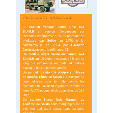
Référence fabricant : 71-Solido Hachette
Le
camion français Simca Unic 4x4
S.U.M.B
en version interventions sur
incendies d'aéronefs de l'ALAT reproduit en
miniature par Solido
au 1/50ème fut
commercialisé en 2004 par
Hachette
Collections
sous la référence: 71.
Un
modèle réduit Solido du camion 4x4
S.U.M.B
au 1/50ème mesurant 10,5 cm de
long qui est réalisé en métal et matière
plastique de couleur vert armée.
Un joli petit
camion de pompiers militaire
en modèle réduit
de Solido
qui s'inspire de
ceux utilisés pour la lutte contre les
incendies de l'aviation légère de l'armée de
terre (ALAT) équipé de deux sphères de 130
litres.
Ce
camion Simca Unic Marmon au
1/50ème de Solido
sans marquages est en
très bon état, sans casse, dans sa boite