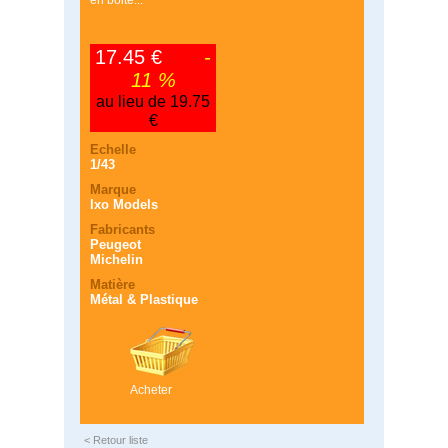
en boite...
17.45 €
-
11 %
au lieu de 19.75
€
Echelle
1/43
Marque
Ixo Models
Fabricants
Peugeot
Michelin
Matière
Métal & Plastique
Acheter
< Retour liste