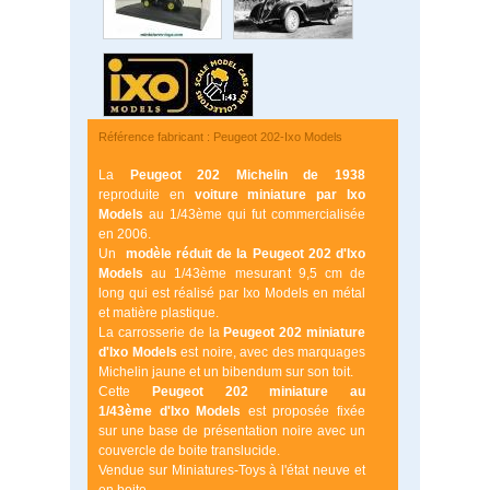
Référence fabricant : Peugeot 202-Ixo Models
La
Peugeot 202 Michelin de 1938
reproduite en
voiture miniature par
Ixo
Models
au 1/43ème qui fut commercialisée
en 2006.
Un
modèle réduit de la Peugeot 202 d'Ixo
Models
au 1/43ème mesurant 9,5 cm de
long qui est réalisé par Ixo Models en métal
et matière plastique.
La carrosserie de la
Peugeot 202 miniature
d'Ixo Models
est noire, avec des marquages
Michelin jaune et un bibendum sur son toit.
Cette
Peugeot 202 miniature au
1/43ème
d'Ixo Models
est proposée fixée
sur une base de présentation noire avec un
couvercle de boite translucide.
Vendue sur Miniatures-Toys à l'état neuve et