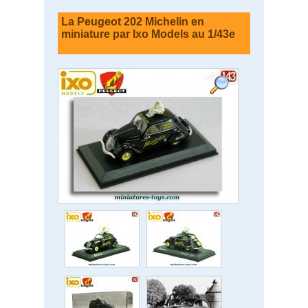
La Peugeot 202 Michelin en
miniature par Ixo Models au 1/43e