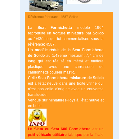
Référence fabricant : 4587-Solido
La
Seat Formichetta
modèle 1964
reproduite en
voiture
miniature
par
Solido
au 1/43ème qui fut commercialisée sous la
référence: 4587.
Un
modèle réduit de la Seat Formichetta
de Solido
au 1/43ème mesurant 7,7 cm de
long qui est réalisé en métal et matière
plastique avec une carrosserie de
camionnette couleur mastic.
Cette
Seat Formichetta miniature de Solido
est à l'état neuve dans une boite vitrine qui
n'est pas celle d'origine avec un couvercle
translucide.
Vendue sur Miniatures-Toys à l'état neuve et
en boite...
La
Siata ou Seat 600 Formichetta
est un
petit
véhicule utilitaire
fabriqué par la filiale