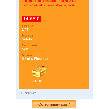
espagnole du constructeur italien
Siata
de
1961 à 1967 et commercialisé par
Seat
…
14.65 €
Echelle
1/43
Marque
Solido
Fabricants
Seat
Matière
Métal & Plastique
Acheter
< Retour liste