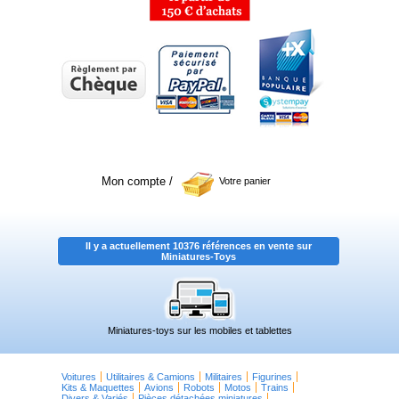
Mon compte
/
Votre panier
Il y a actuellement 10376 références en vente sur
Miniatures-Toys
Miniatures-toys sur les mobiles et tablettes
Voitures
Utilitaires & Camions
Militaires
Figurines
Kits & Maquettes
Avions
Robots
Motos
Trains
Divers & Variés
Pièces détachées miniatures